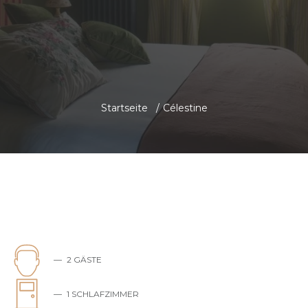
Startseite
/
Célestine
2 GÄSTE
1 SCHLAFZIMMER